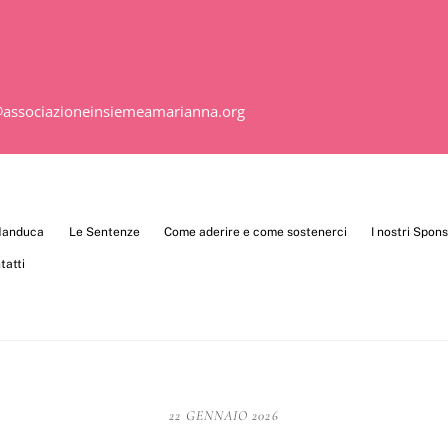
@associazioneinsiemeamarianna.org
 Manduca
Le Sentenze
Come aderire e come sostenerci
I nostri Spon
tatti
22 GENNAIO 2026