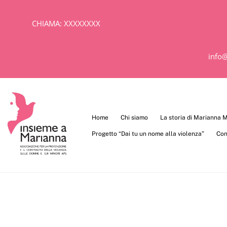
Skip
to
CHIAMA:
XXXXXXXX
content
info
Home
Chi siamo
La storia di Marianna
Progetto “Dai tu un nome alla violenza”
Con