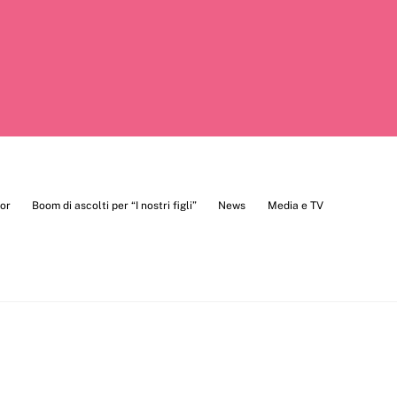
sor
Boom di ascolti per “I nostri figli”
News
Media e TV