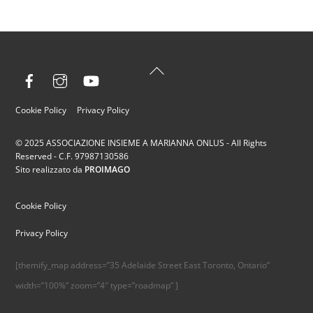
Back
Facebook
Instagram
YouTube
To
Top
Cookie Policy
Privacy Policy
© 2025 ASSOCIAZIONE INSIEME A MARIANNA ONLUS - All Rights
Reserved - C.F. 97987130586
Sito realizzato da
PROIMAGO
Cookie Policy
Privacy Policy
[themify_map address=”35 Adelaide Street East Toronto, Ontario”
width=”100%” zoom=”4″ type=”roadmap” ]