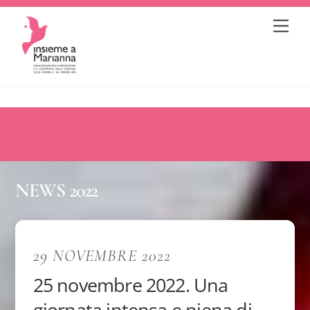
Skip
Me
to
content
NEWS 2022
29 NOVEMBRE 2022
25 novembre 2022. Una
giornata intensa e piena di