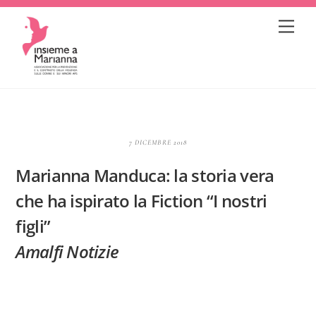
Skip
Me
to
content
7 DICEMBRE 2018
Marianna Manduca: la storia vera
che ha ispirato la Fiction “I nostri
figli”
Amalfi Notizie