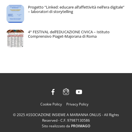
Progetto “Linked: educare all’affettività nell’era digitale”
– laboratori di storytelling
4° FESTIVAL dell’EDUCAZIONE CIVICA – Istituto
Comprensivo Piaget-Majorana di Roma
Facebook
Instagram
YouTube
Back
To
Cookie Policy
Privacy Policy
Top
© 2025 ASSOCIAZIONE INSIEME A MARIANNA ONLUS - All Rights
Reserved - C.F. 97987130586
Sito realizzato da
PROIMAGO