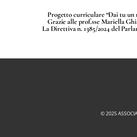
Progetto curriculare “Dai tu un 
Grazie alle prof.sse Mariella Gh
La Direttiva n. 1385/2024 del Parla
© 2025 ASSOCIA