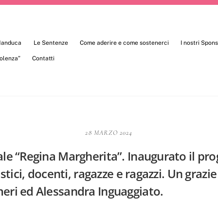
 Manduca
Le Sentenze
Come aderire e come sostenerci
I nostri Spon
iolenza”
Contatti
28 MARZO 2024
ale “Regina Margherita”. Inaugurato il pro
astici, docenti, ragazze e ragazzi. Un grazie
meri ed Alessandra Inguaggiato.