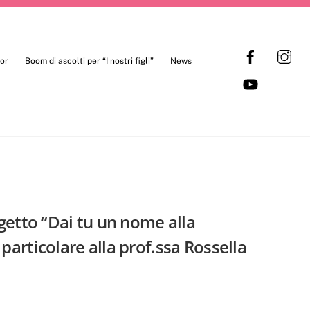
Facebo
I
sor
Boom di ascolti per “I nostri figli”
News
YouTub
getto “Dai tu un nome alla
 particolare alla prof.ssa Rossella