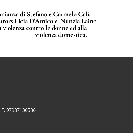
monianza di Stefano e Carmelo Calì.
e tutors Licia D’Amico e Nunzia Laino
a violenza contro le donne ed alla
violenza domestica.
.F. 97987130586