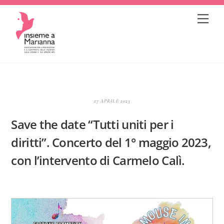
Skip
Me
to
content
27 APRILE 2023
Save the date “Tutti uniti per i
diritti”. Concerto del 1° maggio 2023,
con l’intervento di Carmelo Calì.