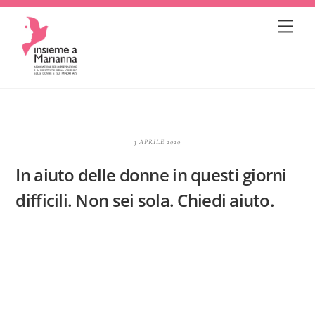
Skip
Me
to
content
3 APRILE 2020
In aiuto delle donne in questi giorni
difficili. Non sei sola. Chiedi aiuto.