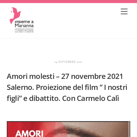
Skip
Me
to
content
24 NOVEMBRE 2021
Amori molesti – 27 novembre 2021
Salerno. Proiezione del film ” I nostri
figli” e dibattito. Con Carmelo Calì