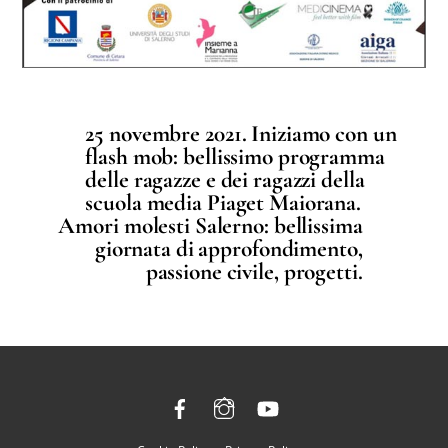
25 novembre 2021. Iniziamo con un
flash mob: bellissimo programma
delle ragazze e dei ragazzi della
scuola media Piaget Maiorana.
Amori molesti Salerno: bellissima
giornata di approfondimento,
passione civile, progetti.
Facebook
Instagram
YouTube
Back
To