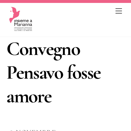
Skip
Me
to
content
Convegno
Pensavo fosse
amore